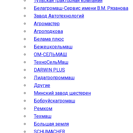
Тульская тракторная компания
Белагромаш-Сервис имени В.М. Рязанова
Завод Автотехнологий
Агромастер
Агроподкова
Белама плюс
Бежецксельмаш
ОМ-СЕЛЬМАШ
ТехноСельМаш
DARWIN PLUS
Лидагропроммаш
Другие
Минский завод шестерен
Бобруйскагромаш
Ремком
Техмаш
Большая земля
SCHUMACHER