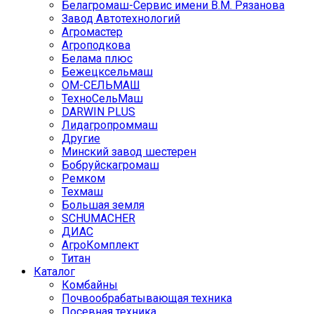
Белагромаш-Сервис имени В.М. Рязанова
Завод Автотехнологий
Агромастер
Агроподкова
Белама плюс
Бежецксельмаш
ОМ-СЕЛЬМАШ
ТехноСельМаш
DARWIN PLUS
Лидагропроммаш
Другие
Минский завод шестерен
Бобруйскагромаш
Ремком
Техмаш
Большая земля
SCHUMACHER
ДИАС
АгроКомплект
Титан
Каталог
Комбайны
Почвообрабатывающая техника
Посевная техника