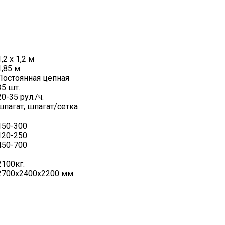
1,2 х 1,2 м
1,85 м
Постоянная цепная
35 шт.
20-35 рул./ч.
шпагат, шпагат/сетка
150-300
120-250
450-700
2100кг.
2700х2400х2200 мм.