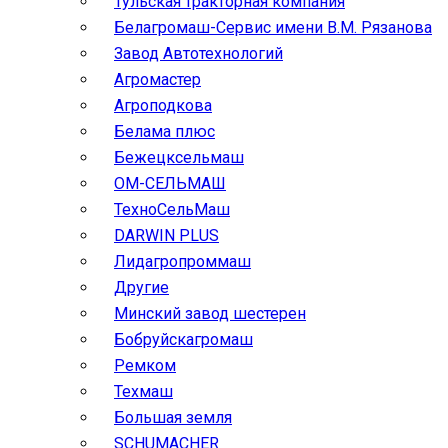
Тульская тракторная компания
Белагромаш-Сервис имени В.М. Рязанова
Завод Автотехнологий
Агромастер
Агроподкова
Белама плюс
Бежецксельмаш
ОМ-СЕЛЬМАШ
ТехноСельМаш
DARWIN PLUS
Лидагропроммаш
Другие
Минский завод шестерен
Бобруйскагромаш
Ремком
Техмаш
Большая земля
SCHUMACHER