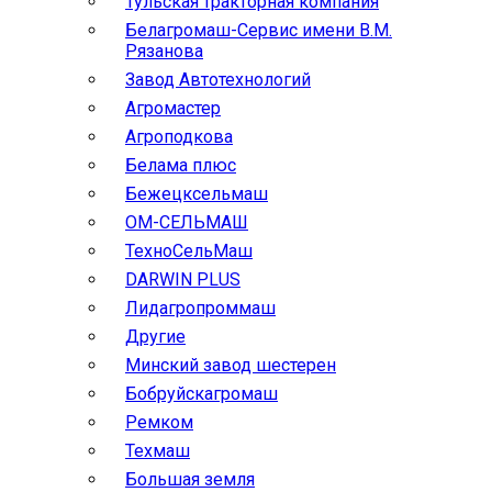
Тульская тракторная компания
Белагромаш-Сервис имени В.М.
Рязанова
Завод Автотехнологий
Агромастер
Агроподкова
Белама плюс
Бежецксельмаш
ОМ-СЕЛЬМАШ
ТехноСельМаш
DARWIN PLUS
Лидагропроммаш
Другие
Минский завод шестерен
Бобруйскагромаш
Ремком
Техмаш
Большая земля