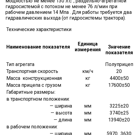
мощностью не менее 130 л.с. , раздельно-агрегатной
гидросистемой с потоком не менее 76 л/мин при
рабочем давлением 14 Мпа . Для работы требуется два
гидравлических выхода (от гидросистемы трактора).
Технические характеристики
Единица
Наименование показателя
Значение
измерения
показателя
Тип агрегата
Полуприцеп
Транспортная скорость
км/ч
20
Масса конструкционная
кг
4400±50
Масса прицепа с грузом
кг
17600±50
Габаритные размеры:
в транспортном положении:
— ширина
мм
3225±20
— высота
мм
3740±25
— длина
мм
13940±20
в рабочем положении:
— ширина
мм
5970…3630