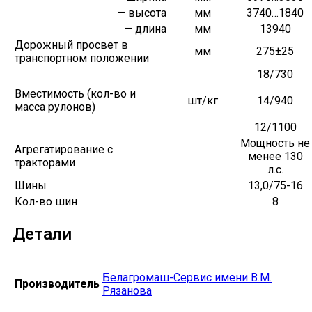
— высота
мм
3740…1840
— длина
мм
13940
Дорожный просвет в
мм
275±25
транспортном положении
18/730
Вместимость (кол-во и
шт/кг
14/940
масса рулонов)
12/1100
Мощность не
Агрегатирование с
менее 130
тракторами
л.с.
Шины
13,0/75-16
Кол-во шин
8
Детали
Белагромаш-Сервис имени В.М.
Производитель
Рязанова