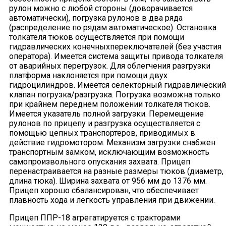
рулон можно с любой стороны (доворачивается
автоматически), погрузка рулонов в два ряда
(распределение по рядам автоматическое). Остановка
толкателя тюков осуществляется при помощи
гидравлических конечныхпереключателей (без участия
оператора). Имеется система защиты привода толкателя
от аварийных перегрузок. Для облегчения разгрузки
платформа наклоняется при помощи двух
гидроцилиндров. Имеется селекторный гидравлический
клапан погрузка/разгрузка. Погрузка возможна только
при крайнем переднем положении толкателя тюков.
Имеется указатель полной загрузки. Перемещение
рулонов по прицепу и разгрузка осуществляется с
помощью цепных транспортеров, приводимых в
действие гидромотором. Механизм загрузки снабжен
транспортным замком, исключающим возможность
самопроизвольного опускания захвата. Прицеп
перенастраивается на разные размеры тюков (диаметр,
длина тюка). Ширина захвата от 956 мм до 1376 мм.
Прицеп хорошо сбалансирован, что обеспечивает
плавность хода и легкость управления при движении.
Прицеп ППР-18 агрегатируется с тракторами