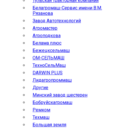
Тульская тракторная компания
Белагромаш-Сервис имени В.М.
Рязанова
Завод Автотехнологий
Агромастер
Агроподкова
Белама плюс
Бежецксельмаш
ОМ-СЕЛЬМАШ
ТехноСельМаш
DARWIN PLUS
Лидагропроммаш
Другие
Минский завод шестерен
Бобруйскагромаш
Ремком
Техмаш
Большая земля