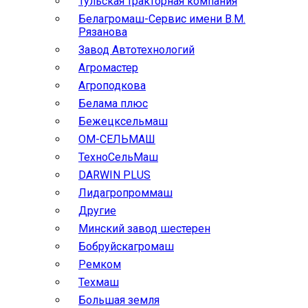
Тульская тракторная компания
Белагромаш-Сервис имени В.М.
Рязанова
Завод Автотехнологий
Агромастер
Агроподкова
Белама плюс
Бежецксельмаш
ОМ-СЕЛЬМАШ
ТехноСельМаш
DARWIN PLUS
Лидагропроммаш
Другие
Минский завод шестерен
Бобруйскагромаш
Ремком
Техмаш
Большая земля