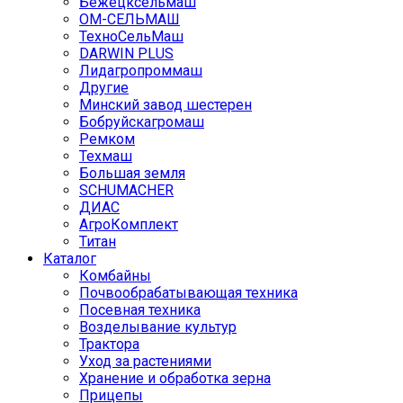
Бежецксельмаш
ОМ-СЕЛЬМАШ
ТехноСельМаш
DARWIN PLUS
Лидагропроммаш
Другие
Минский завод шестерен
Бобруйскагромаш
Ремком
Техмаш
Большая земля
SCHUMACHER
ДИАС
АгроКомплект
Титан
Каталог
Комбайны
Почвообрабатывающая техника
Посевная техника
Возделывание культур
Трактора
Уход за растениями
Хранение и обработка зерна
Прицепы