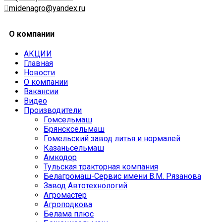
midenagro@yandex.ru
О компании
АКЦИИ
Главная
Новости
О компании
Вакансии
Видео
Производители
Гомсельмаш
Брянсксельмаш
Гомельский завод литья и нормалей
Казаньсельмаш
Амкодор
Тульская тракторная компания
Белагромаш-Сервис имени В.М. Рязанова
Завод Автотехнологий
Агромастер
Агроподкова
Белама плюс