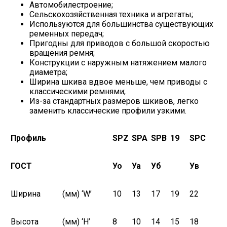
Автомобилестроение;
Сельскохозяйственная техника и агрегаты;
Используются для большинства существующих
ременных передач;
Пригодны для приводов с большой скоростью
вращения ремня;
Конструкции с наружным натяжением малого
диаметра;
Ширина шкива вдвое меньше, чем приводы с
классическими ремнями;
Из-за стандартных размеров шкивов, легко
заменить классические профили узкими.
Профиль
SPZ
SPA
SPB
19
SPC
ГОСТ
У
о
У
а
У
б
У
в
Ширина
(мм) ‘W’
10
13
17
19
22
Высота
(мм) ‘Н’
8
10
14
15
18