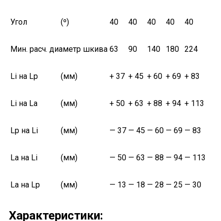
Угол
(º)
40
40
40
40
40
Мин. расч. диаметр шкива
63
90
140
180
224
Li на Lp
(мм)
+ 37
+ 45
+ 60
+ 69
+ 83
Li на La
(мм)
+ 50
+ 63
+ 88
+ 94
+ 113
Lp на Li
(мм)
— 37
— 45
— 60
— 69
— 83
La на Li
(мм)
— 50
— 63
— 88
— 94
— 113
La на Lp
(мм)
— 13
— 18
— 28
— 25
— 30
Характеристики: