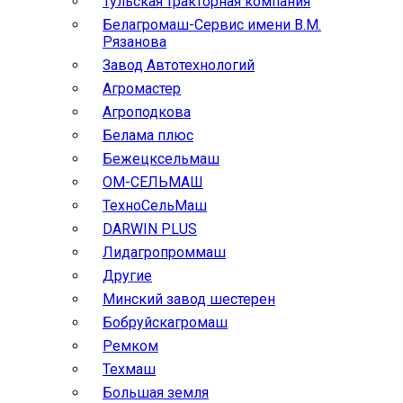
Тульская тракторная компания
Белагромаш-Сервис имени В.М.
Рязанова
Завод Автотехнологий
Агромастер
Агроподкова
Белама плюс
Бежецксельмаш
ОМ-СЕЛЬМАШ
ТехноСельМаш
DARWIN PLUS
Лидагропроммаш
Другие
Минский завод шестерен
Бобруйскагромаш
Ремком
Техмаш
Большая земля