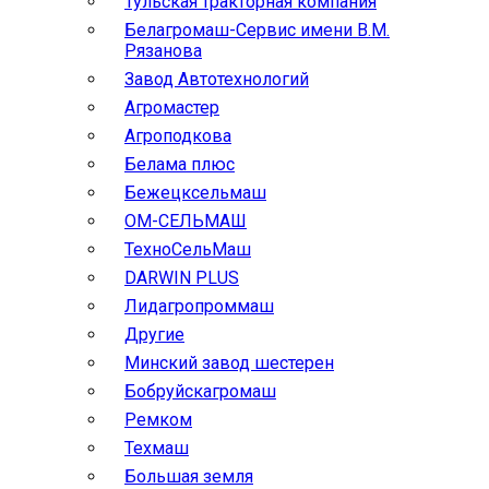
Тульская тракторная компания
Белагромаш-Сервис имени В.М.
Рязанова
Завод Автотехнологий
Агромастер
Агроподкова
Белама плюс
Бежецксельмаш
ОМ-СЕЛЬМАШ
ТехноСельМаш
DARWIN PLUS
Лидагропроммаш
Другие
Минский завод шестерен
Бобруйскагромаш
Ремком
Техмаш
Большая земля