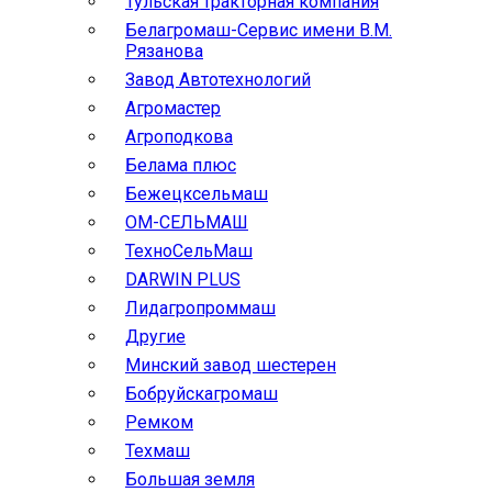
Тульская тракторная компания
Белагромаш-Сервис имени В.М.
Рязанова
Завод Автотехнологий
Агромастер
Агроподкова
Белама плюс
Бежецксельмаш
ОМ-СЕЛЬМАШ
ТехноСельМаш
DARWIN PLUS
Лидагропроммаш
Другие
Минский завод шестерен
Бобруйскагромаш
Ремком
Техмаш
Большая земля