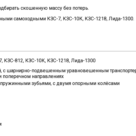
одбирать скошенную массу без потерь.
ными самоходными КЗС-7, КЗС-10К, КЗС-1218, Лида-1300.
7, КЗС-812, КЗС-10К, КЗС-1218, Лида-1300
, с шарнирно-подвешенным уравновешенным транспортер
и поперечном направлениях
с пружинными зубьями, с двумя опорными колёсами
м