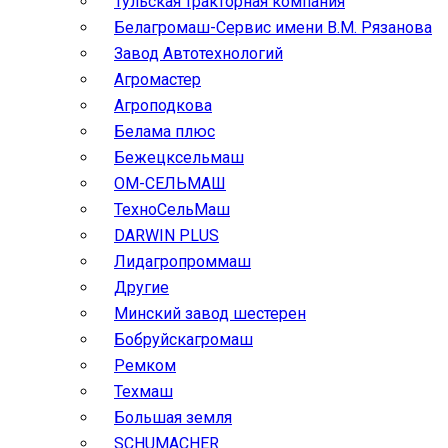
Тульская тракторная компания
Белагромаш-Сервис имени В.М. Рязанова
Завод Автотехнологий
Агромастер
Агроподкова
Белама плюс
Бежецксельмаш
ОМ-СЕЛЬМАШ
ТехноСельМаш
DARWIN PLUS
Лидагропроммаш
Другие
Минский завод шестерен
Бобруйскагромаш
Ремком
Техмаш
Большая земля
SCHUMACHER