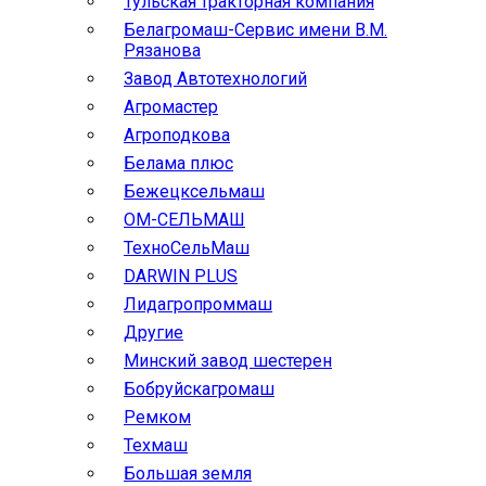
Тульская тракторная компания
Белагромаш-Сервис имени В.М.
Рязанова
Завод Автотехнологий
Агромастер
Агроподкова
Белама плюс
Бежецксельмаш
ОМ-СЕЛЬМАШ
ТехноСельМаш
DARWIN PLUS
Лидагропроммаш
Другие
Минский завод шестерен
Бобруйскагромаш
Ремком
Техмаш
Большая земля