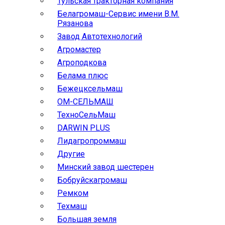
Тульская тракторная компания
Белагромаш-Сервис имени В.М.
Рязанова
Завод Автотехнологий
Агромастер
Агроподкова
Белама плюс
Бежецксельмаш
ОМ-СЕЛЬМАШ
ТехноСельМаш
DARWIN PLUS
Лидагропроммаш
Другие
Минский завод шестерен
Бобруйскагромаш
Ремком
Техмаш
Большая земля