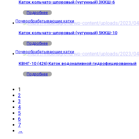
Каток кольчато-шпоровый (чугунный) 3ККШ-6
Подробнее
Почвообрабатывающие катки
Каток кольчато-шпоровый (чугунный) 5ККШ-10
Подробнее
Почвообрабатывающие катки
КВНГ-10 (426) Каток водоналивной гидрофицированный
Подробнее
1
2
3
4
5
6
7
→