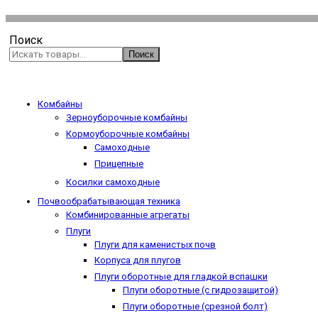
Поиск
Поиск
Комбайны
Зерноуборочные комбайны
Кормоуборочные комбайны
Самоходные
Прицепные
Косилки самоходные
Почвообрабатывающая техника
Комбинированные агрегаты
Плуги
Плуги для каменистых почв
Корпуса для плугов
Плуги оборотные для гладкой вспашки
Плуги оборотные (с гидрозащитой)
Плуги оборотные (срезной болт)