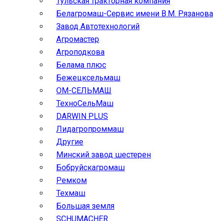
Тульская тракторная компания
Белагромаш-Сервис имени В.М. Рязанова
Завод Автотехнологий
Агромастер
Агроподкова
Белама плюс
Бежецксельмаш
ОМ-СЕЛЬМАШ
ТехноСельМаш
DARWIN PLUS
Лидагропроммаш
Другие
Минский завод шестерен
Бобруйскагромаш
Ремком
Техмаш
Большая земля
SCHUMACHER