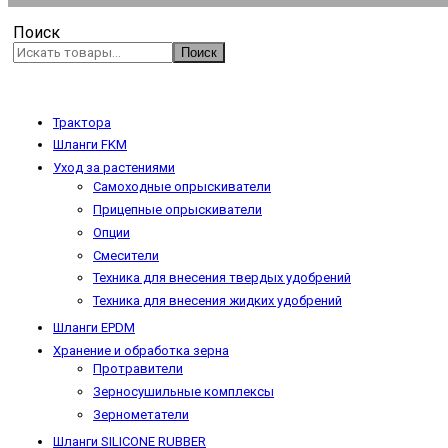
Поиск
Поиск
Трактора
Шланги FKM
Уход за растениями
Самоходные опрыскиватели
Прицепные опрыскиватели
Опции
Смесители
Техника для внесения твердых удобрений
Техника для внесения жидких удобрений
Шланги EPDM
Хранение и обработка зерна
Протравители
Зерносушильные комплексы
Зернометатели
Шланги SILICONE RUBBER