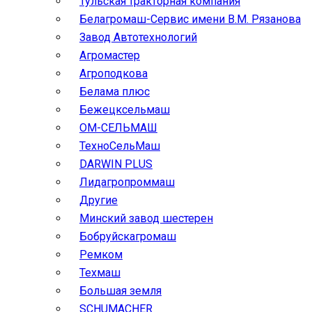
Тульская тракторная компания
Белагромаш-Сервис имени В.М. Рязанова
Завод Автотехнологий
Агромастер
Агроподкова
Белама плюс
Бежецксельмаш
ОМ-СЕЛЬМАШ
ТехноСельМаш
DARWIN PLUS
Лидагропроммаш
Другие
Минский завод шестерен
Бобруйскагромаш
Ремком
Техмаш
Большая земля
SCHUMACHER