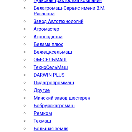
Тульская тракторная компания
Белагромаш-Сервис имени В.М.
Рязанова
Завод Автотехнологий
Агромастер
Агроподкова
Белама плюс
Бежецксельмаш
ОМ-СЕЛЬМАШ
ТехноСельМаш
DARWIN PLUS
Лидагропроммаш
Другие
Минский завод шестерен
Бобруйскагромаш
Ремком
Техмаш
Большая земля