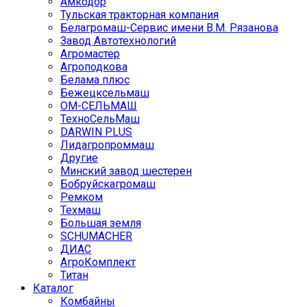
Амкодор
Тульская тракторная компания
Белагромаш-Сервис имени В.М. Рязанова
Завод Автотехнологий
Агромастер
Агроподкова
Белама плюс
Бежецксельмаш
ОМ-СЕЛЬМАШ
ТехноСельМаш
DARWIN PLUS
Лидагропроммаш
Другие
Минский завод шестерен
Бобруйскагромаш
Ремком
Техмаш
Большая земля
SCHUMACHER
ДИАС
АгроКомплект
Титан
Каталог
Комбайны