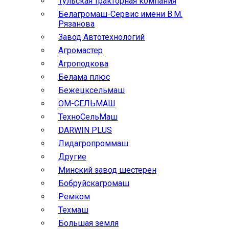
Тульская тракторная компания
Белагромаш-Сервис имени В.М.
Рязанова
Завод Автотехнологий
Агромастер
Агроподкова
Белама плюс
Бежецксельмаш
ОМ-СЕЛЬМАШ
ТехноСельМаш
DARWIN PLUS
Лидагропроммаш
Другие
Минский завод шестерен
Бобруйскагромаш
Ремком
Техмаш
Большая земля